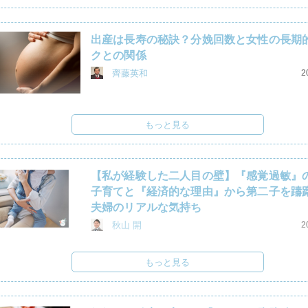
出産は長寿の秘訣？分娩回数と女性の長期
クとの関係
齊藤英和
2
もっと見る
【私が経験した二人目の壁】『感覚過敏』
子育てと『経済的な理由』から第二子を躊
夫婦のリアルな気持ち
秋山 開
2
もっと見る