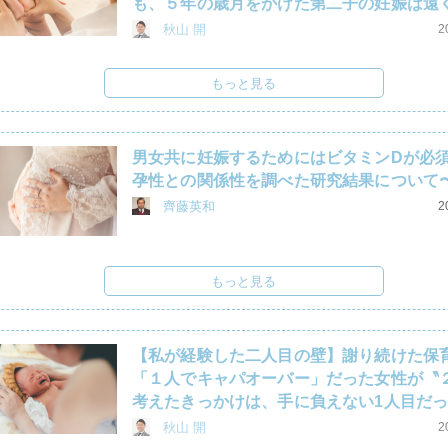
も、５年の歳月をかけた第二子の妊娠は遠
秋山 開
2
もっと見る
男女共に妊娠するためにはビタミンDが必
孕性との関係性を調べた研究結果について
齊藤英和
2
もっと見る
【私が経験した二人目の壁】謝り続けた保
「１人でキャパオーバー」だった女性が〝
考えたきっかけは、手に負えない1人目だ
秋山 開
2