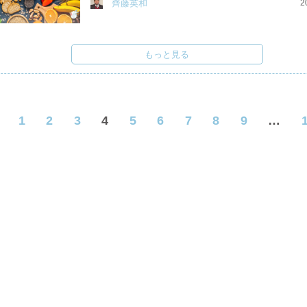
齊藤英和
2
もっと見る
1
2
3
4
5
6
7
8
9
…