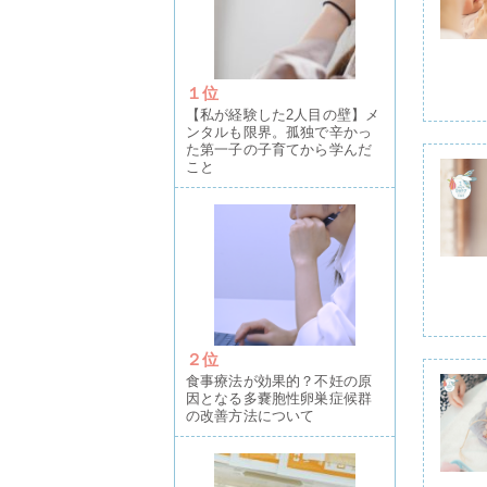
１位
【私が経験した2人目の壁】メ
ンタルも限界。孤独で辛かっ
た第一子の子育てから学んだ
こと
２位
食事療法が効果的？不妊の原
因となる多嚢胞性卵巣症候群
の改善方法について