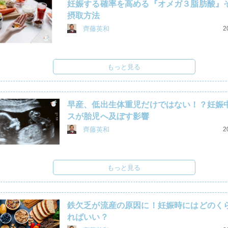
妊娠する確率を高める『オメガ３脂肪酸』
摂取方法
齊藤英和
2
もっと見る
早産、低出生体重児だけではない！？妊娠
スが胎児へ及ぼす影響
齊藤英和
2
もっと見る
鉄欠乏が流産の原因に！妊娠時にはどのく
ればいい？