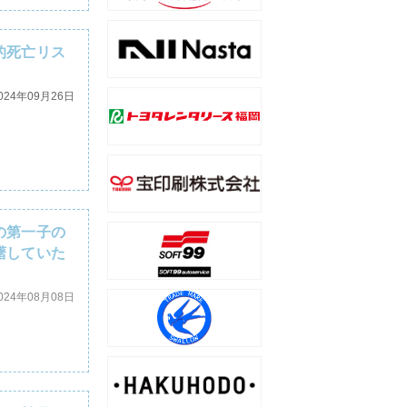
的死亡リス
024年09月26日
の第一子の
躇していた
024年08月08日