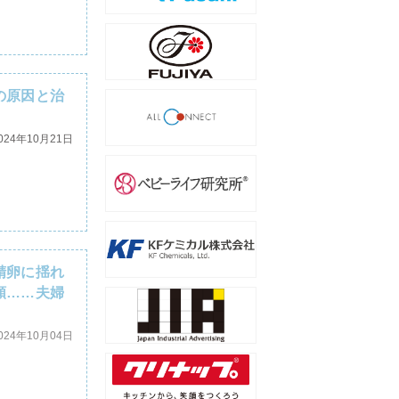
の原因と治
024年10月21日
精卵に揺れ
類……夫婦
024年10月04日