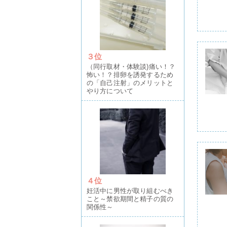
３位
（同行取材・体験談)痛い！？
怖い！？排卵を誘発するため
の「自己注射」のメリットと
やり方について
４位
妊活中に男性が取り組むべき
こと～禁欲期間と精子の質の
関係性～