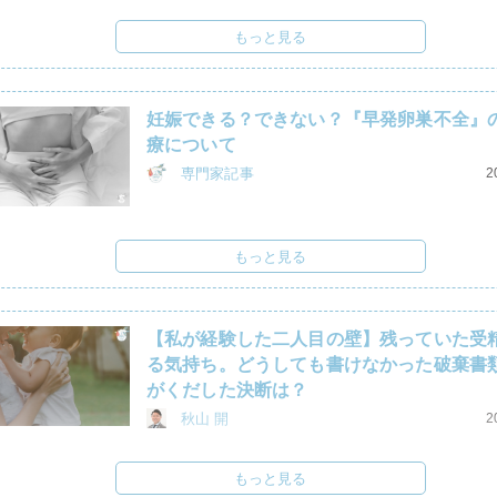
もっと見る
妊娠できる？できない？『早発卵巣不全』
療について
専門家記事
2
もっと見る
【私が経験した二人目の壁】残っていた受
る気持ち。どうしても書けなかった破棄書
がくだした決断は？
秋山 開
2
もっと見る