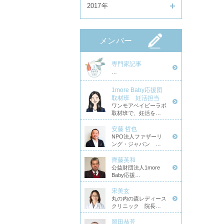
2017年
メンバー
専門家記事
…
1more Baby応援団
取材班 妊活担当
ワンモアベイビーラボ
取材班で、妊活を…
安藤 哲也
NPO法人ファザーリ
ング・ジャパン …
齊藤英和
公益財団法人1more
Baby応援…
宋美玄
丸の内の森レディース
クリニック 院長…
岡田恭芳