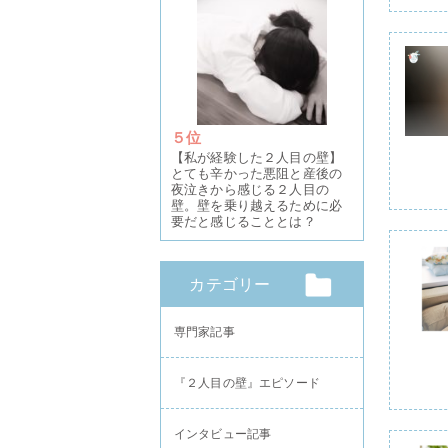
５位
【私が経験した２人目の壁】
とても辛かった悪阻と産後の
夜泣きから感じる２人目の
壁。壁を乗り越えるために必
要だと感じることとは？
カテゴリー
専門家記事
『２人目の壁』エピソード
インタビュー記事