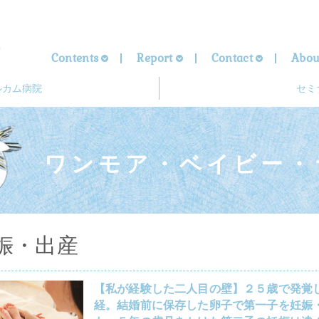
Contents
Report
Contact
Abou
ルカム病院
セミ
ワンモア・ベイビー・
娠・出産
【私が経験した二人目の壁】２５歳で発覚
経。結婚前に保存した卵子で第一子を妊娠