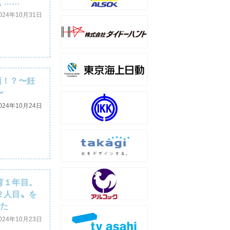
く……
024年10月31日
須！？〜妊
〜
024年10月24日
育１年目。
２人目〟を
った
024年10月23日