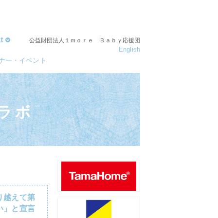
t
公益財団法人１ｍｏｒｅ Ｂａｂｙ応援団
English
ナー・イベント
ラボ
り越えて第
い」と宣言