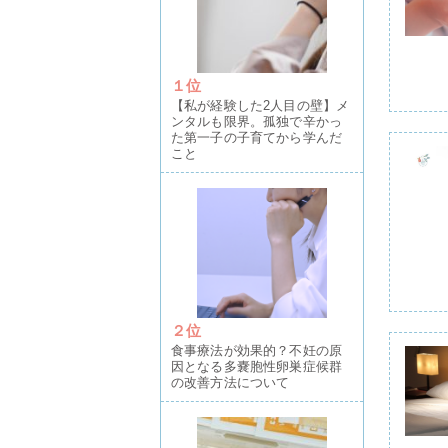
１位
【私が経験した2人目の壁】メ
ンタルも限界。孤独で辛かっ
た第一子の子育てから学んだ
こと
２位
食事療法が効果的？不妊の原
因となる多嚢胞性卵巣症候群
の改善方法について