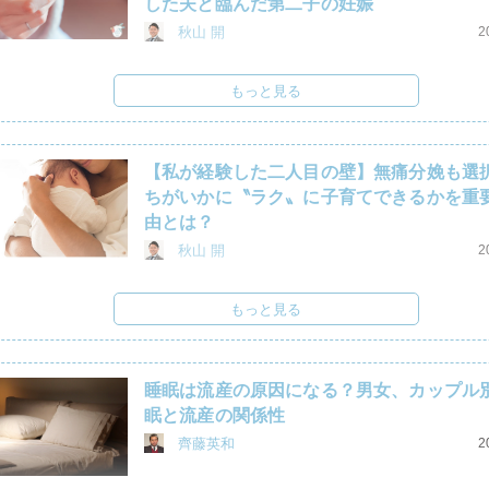
した夫と臨んだ第二子の妊娠
秋山 開
2
もっと見る
【私が経験した二人目の壁】無痛分娩も選
ちがいかに〝ラク〟に子育てできるかを重
由とは？
秋山 開
2
もっと見る
睡眠は流産の原因になる？男女、カップル
眠と流産の関係性
齊藤英和
2