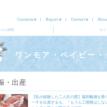
Contents
Report
Contact
Abou
ルカム病院
セミ
ワンモア・ベイビー・
娠・出産
【私が経験した二人目の壁】遠距離婚を乗
一子を出産するも、「もう人工授精はしな