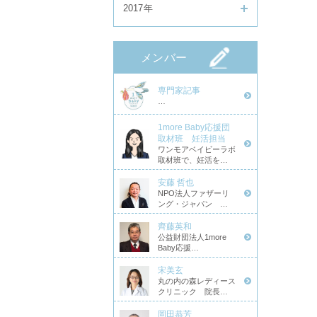
2017年
メンバー
専門家記事
…
1more Baby応援団
取材班 妊活担当
ワンモアベイビーラボ
取材班で、妊活を…
安藤 哲也
NPO法人ファザーリ
ング・ジャパン …
齊藤英和
公益財団法人1more
Baby応援…
宋美玄
丸の内の森レディース
クリニック 院長…
岡田恭芳