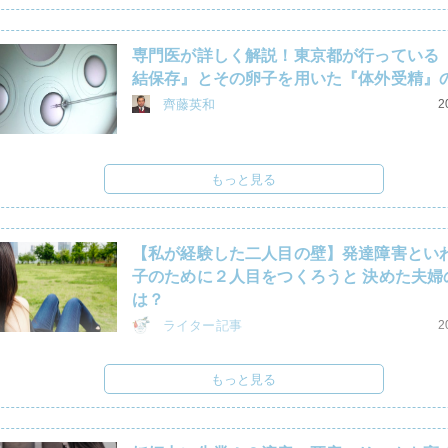
専門医が詳しく解説！東京都が行っている
結保存』とその卵子を用いた『体外受精』
齊藤英和
2
もっと見る
【私が経験した二人目の壁】発達障害とい
子のために２人目をつくろうと 決めた夫婦
は？
ライター記事
2
もっと見る