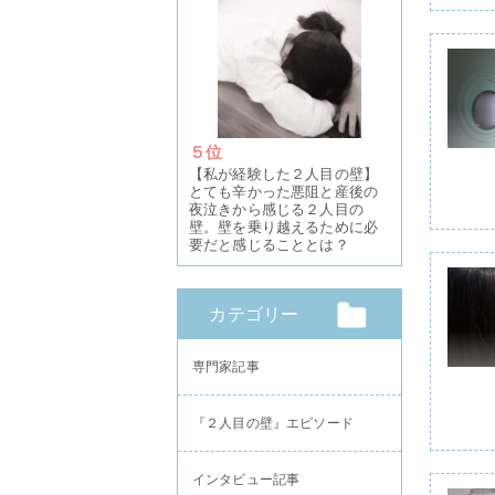
５位
【私が経験した２人目の壁】
とても辛かった悪阻と産後の
夜泣きから感じる２人目の
壁。壁を乗り越えるために必
要だと感じることとは？
カテゴリー
専門家記事
『２人目の壁』エピソード
インタビュー記事