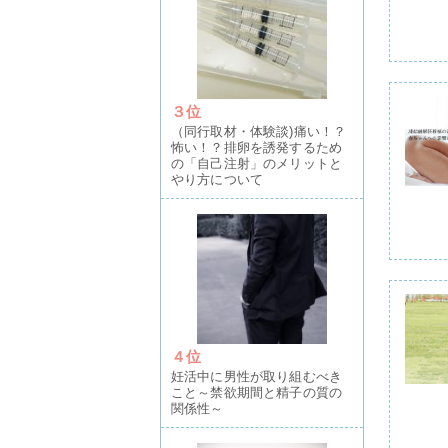
３位
（同行取材・体験談)痛い！？
怖い！？排卵を誘発するため
の「自己注射」のメリットと
やり方について
４位
妊活中に男性が取り組むべき
こと～禁欲期間と精子の質の
関係性～