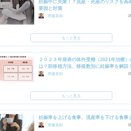
妊娠中に失業！？流産・死産のリスクを高
要因と対策
齊藤英和
2
もっと見る
２０２３年発表の体外受精（2021年治療）
は？胚移植方法、移植数別に妊娠率を解説
齊藤英和
2
もっと見る
妊娠率を上げる食事、流産率を下げる食事
齊藤英和
2