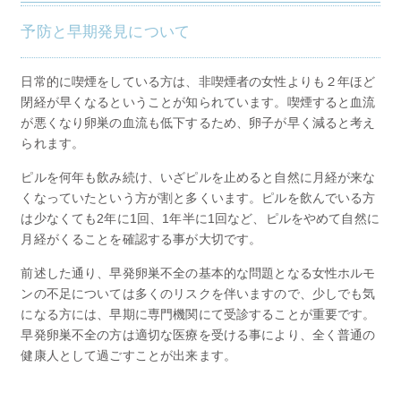
予防と早期発見について
日常的に喫煙をしている方は、非喫煙者の女性よりも２年ほど
閉経が早くなるということが知られています。喫煙すると血流
が悪くなり卵巣の血流も低下するため、卵子が早く減ると考え
られます。
ピルを何年も飲み続け、いざピルを止めると自然に月経が来な
くなっていたという方が割と多くいます。ピルを飲んでいる方
は少なくても2年に1回、1年半に1回など、ピルをやめて自然に
月経がくることを確認する事が大切です。
前述した通り、早発卵巣不全の基本的な問題となる女性ホルモ
ンの不足については多くのリスクを伴いますので、少しでも気
になる方には、早期に専門機関にて受診することが重要です。
早発卵巣不全の方は適切な医療を受ける事により、全く普通の
健康人として過ごすことが出来ます。