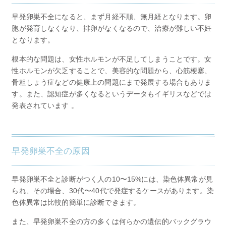
早発卵巣不全になると、まず月経不順、無月経となります。卵
胞が発育しなくなり、排卵がなくなるので、治療が難しい不妊
となります。
根本的な問題は、女性ホルモンが不足してしまうことです。女
性ホルモンが欠乏することで、美容的な問題から、心筋梗塞、
骨粗しょう症などの健康上の問題にまで発展する場合もありま
す。また、認知症が多くなるというデータもイギリスなどでは
発表されています 。
早発卵巣不全の原因
早発卵巣不全と診断がつく人の10〜15%には、染色体異常が見
られ、その場合、30代〜40代で発症するケースがあります。染
色体異常は比較的簡単に診断できます。
また、早発卵巣不全の方の多くは何らかの遺伝的バックグラウ