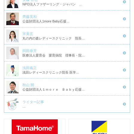
NPO法人ファザーリング・ジャパン …
齊藤英和
公益財団法人1more Baby応援…
宋美玄
丸の内の森レディースクリニック 院長…
岡田恭芳
医療法人愛育会 愛育病院 理事長・院…
浅田義正
浅田レディースクリニック院長 医学…
秋山 開
公益財団法人１ｍｏｒｅ Ｂａｂｙ応援…
ライター記事
…