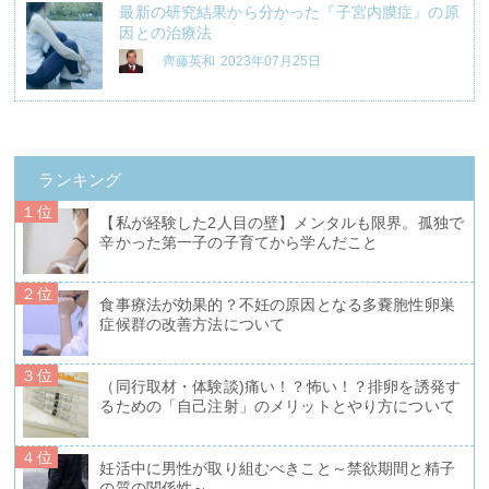
最新の研究結果から分かった『子宮内膜症』の原
因との治療法
齊藤英和
2023年07月25日
ランキング
１位
【私が経験した2人目の壁】メンタルも限界。孤独で
辛かった第一子の子育てから学んだこと
２位
食事療法が効果的？不妊の原因となる多嚢胞性卵巣
症候群の改善方法について
３位
（同行取材・体験談)痛い！？怖い！？排卵を誘発す
るための「自己注射」のメリットとやり方について
４位
妊活中に男性が取り組むべきこと～禁欲期間と精子
の質の関係性～