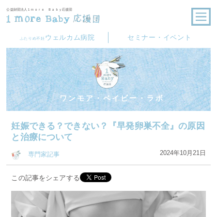
公益財団法人１ｍｏｒｅ Ｂａｂｙ応援団
ウェルカム病院
セミナー・イベント
ふたりめ不妊
ワンモア・ベイビー・ラボ
妊娠できる？できない？『早発卵巣不全』の原因
と治療について
2024年10月21日
専門家記事
この記事をシェアする