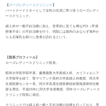
【
ローズレディースクリニック
】
パートナードクターとして女性の生涯に寄り添うローズレディ
ースクリニック。
婦人科や一般不妊治療に加え、世界的に見ても稀なPOI（早発
卵巣不全）の不妊治療を行う、同院には国内のみならず海外か
らも石塚氏を頼りに患者が訪れるという。
【院長プロフィール】
ローズレディースクリニック院長。
昭和大学医学部卒業、慶應義塾大学産婦人科、カリフォルニア
大学留学を経て、聖マリアンナ医科大学産婦人科教授、同大学
生殖医療センター長、同大学高度生殖医療技術開発講座特任教
授を歴任、平成26年に同大学名誉教授、同年ローズレディース
クリニック院長に就任。
クリニックでは婦人科一般と不妊治療の診療を行っており、早