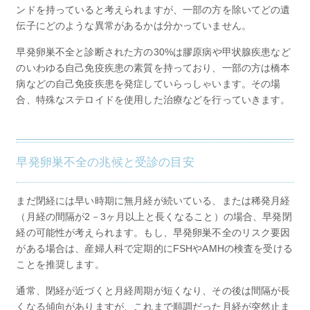
ンドを持っていると考えられますが、一部の方を除いてどの遺
伝子にどのような異常があるかは分かっていません。
早発卵巣不全と診断された方の30%は膠原病や甲状腺疾患など
のいわゆる自己免疫疾患の素質を持っており、一部の方は橋本
病などの自己免疫疾患を発症していらっしゃいます。その場
合、特殊なステロイドを使用した治療などを行っていきます。
早発卵巣不全の兆候と受診の目安
まだ閉経には早い時期に無月経が続いている、または稀発月経
（月経の間隔が2－3ヶ月以上と長くなること）の場合、早発閉
経の可能性が考えられます。もし、早発卵巣不全のリスク要因
がある場合は、産婦人科で定期的にFSHやAMHの検査を受ける
ことを推奨します。
通常、閉経が近づくと月経周期が短くなり、その後は間隔が長
くなる傾向がありますが、これまで順調だった月経が突然止ま