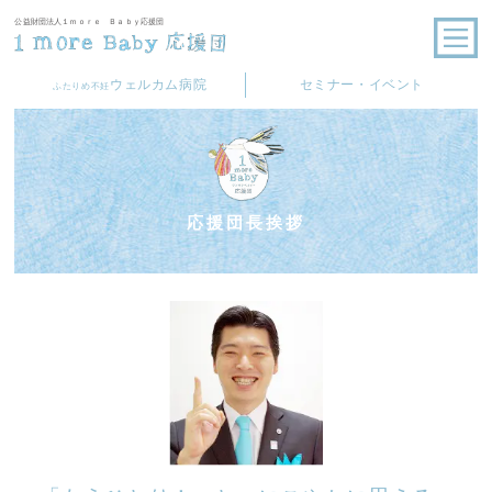
公益財団法人１ｍｏｒｅ Ｂａｂｙ応援団
ウェルカム病院
セミナー・イベント
ふたりめ不妊
応援団長挨拶