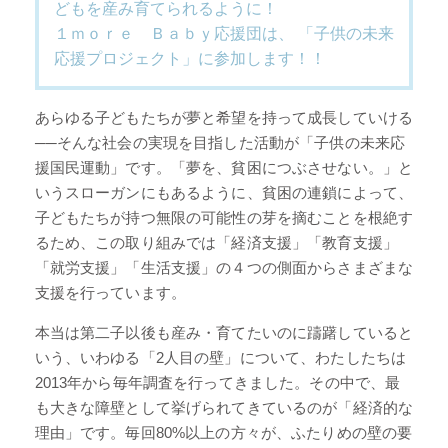
どもを産み育てられるように！
１ｍｏｒｅ Ｂａｂｙ応援団は、
「子供の未来
応援プロジェクト」に参加します！！
あらゆる子どもたちが夢と希望を持って成長していける
──そんな社会の実現を目指した活動が「子供の未来応
援国民運動」です。「夢を、貧困につぶさせない。」と
いうスローガンにもあるように、貧困の連鎖によって、
子どもたちが持つ無限の可能性の芽を摘むことを根絶す
るため、この取り組みでは「経済支援」「教育支援」
「就労支援」「生活支援」の４つの側面からさまざまな
支援を行っています。
本当は第二子以後も産み・育てたいのに躊躇していると
いう、いわゆる「2人目の壁」について、わたしたちは
2013年から毎年調査を行ってきました。その中で、最
も大きな障壁として挙げられてきているのが「経済的な
理由」です。毎回80%以上の方々が、ふたりめの壁の要