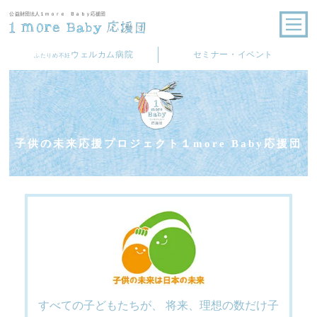
公益財団法人１ｍｏｒｅ Ｂａｂｙ応援団
ウェルカム病院
セミナー・イベント
ふたりめ不妊
子供の未来応援プロジェクト
１
more Baby
応援団
すべての子どもたちが、
将来、理想の数だけ子