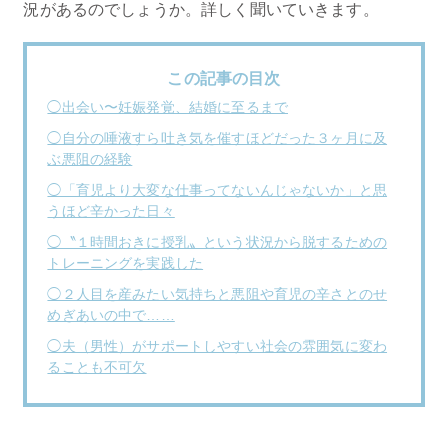
況があるのでしょうか。詳しく聞いていきます。
この記事の目次
◯出会い〜妊娠発覚、結婚に至るまで
◯自分の唾液すら吐き気を催すほどだった３ヶ月に及
ぶ悪阻の経験
◯「育児より大変な仕事ってないんじゃないか」と思
うほど辛かった日々
◯〝１時間おきに授乳〟という状況から脱するための
トレーニングを実践した
◯２人目を産みたい気持ちと悪阻や育児の辛さとのせ
めぎあいの中で……
◯夫（男性）がサポートしやすい社会の雰囲気に変わ
ることも不可欠