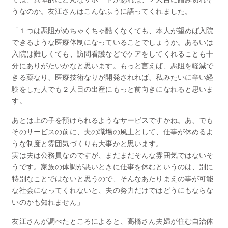
うなのか。友江さんはこんなふうに語ってくれました。
「１つは悪阻がめちゃくちゃ酷くなくても、本人が望めば入院
できるような医療体制になっていることでしょうか。あるいは
入院は難しくても、訪問看護などでケアをしてくれることも十
分にありがたいかなと思います。もっと言えば、悪阻を軽減で
きる薬なり、医療技術なりが開発されれば、私みたいに辛い経
験をした人でも２人目の出産にもっと前向きになれると思いま
す。
あとは上の子を預けられるようなサービスですかね。あ、でも
そのサービスの前に、夫の職場の風土として、仕事が休めるよ
うな制度と雰囲気づくりも大事かと思います。
実は夫は公務員なのですが、まだまだそんな雰囲気ではないそ
うです。家族の体調が悪いときに仕事を休むというのは、別に
特別なことではないと思うので、そんなあたりまえの事が可能
な社会になってくれないと、夫の努力だけではどうにもならな
いのかも知れません」
友江さんが調べたところによると、高橋さん夫婦が住む自治体