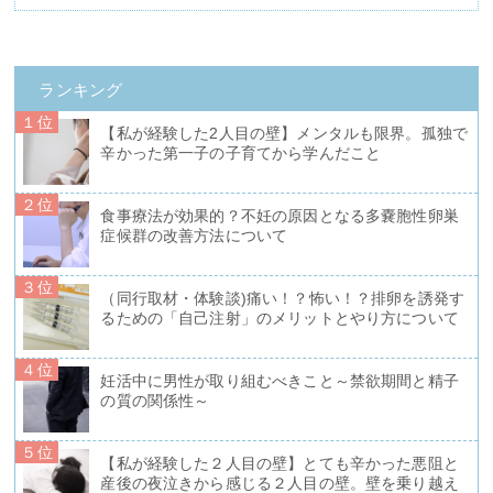
ランキング
１位
【私が経験した2人目の壁】メンタルも限界。孤独で
辛かった第一子の子育てから学んだこと
２位
食事療法が効果的？不妊の原因となる多嚢胞性卵巣
症候群の改善方法について
３位
（同行取材・体験談)痛い！？怖い！？排卵を誘発す
るための「自己注射」のメリットとやり方について
４位
妊活中に男性が取り組むべきこと～禁欲期間と精子
の質の関係性～
５位
【私が経験した２人目の壁】とても辛かった悪阻と
産後の夜泣きから感じる２人目の壁。壁を乗り越え