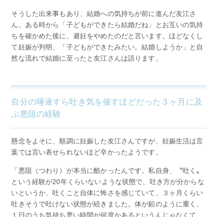
そうした出来事もあり、結婚への気持ちが前に進んだ友江さ
ん。ある時から「子どもができたら結婚だね」とお互いの気持
ちを確かめた後に、避妊をやめたのだと言います。ほどなくし
て妊娠が判明、「子どもができたみたい。結婚しようか」と自
然な流れで結婚に至ったと友江さんは語ります。
自分の唾液すら吐き気を催すほどだった３ヶ月に及
ぶ悪阻の経験
懸念をよそに、順調に妊娠した友江さんですが、妊娠生活は言
葉では言い表せられないほど辛かったようです。
「悪阻（つわり）が本当に酷かったんです。私自身、〝吐く〟
という経験が20年くらいないような状態で、吐き方が分からな
いというか、吐くこと自体に怖さを感じていて、３ヶ月くらい
吐きそうで吐けない状態が続きました。体が鉛のように重く、
１日のうち気持ち悪い時間が何度かあるというんじゃなくて、