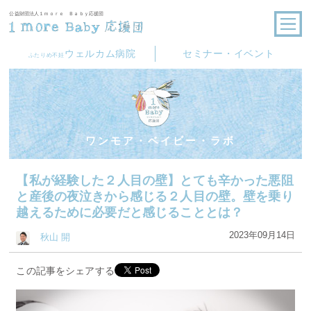
公益財団法人１ｍｏｒｅ Ｂａｂｙ応援団
ウェルカム病院
セミナー・イベント
ふたりめ不妊
ワンモア・ベイビー・ラボ
【私が経験した２人目の壁】とても辛かった悪阻
と産後の夜泣きから感じる２人目の壁。壁を乗り
越えるために必要だと感じることとは？
2023年09月14日
秋山 開
この記事をシェアする