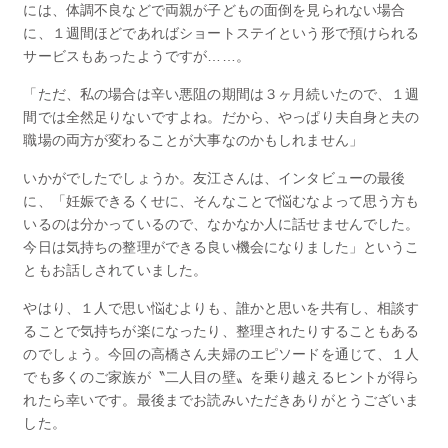
には、体調不良などで両親が子どもの面倒を見られない場合
に、１週間ほどであればショートステイという形で預けられる
サービスもあったようですが……。
「ただ、私の場合は辛い悪阻の期間は３ヶ月続いたので、１週
間では全然足りないですよね。だから、やっぱり夫自身と夫の
職場の両方が変わることが大事なのかもしれません」
いかがでしたでしょうか。友江さんは、インタビューの最後
に、「妊娠できるくせに、そんなことで悩むなよって思う方も
いるのは分かっているので、なかなか人に話せませんでした。
今日は気持ちの整理ができる良い機会になりました」というこ
ともお話しされていました。
やはり、１人で思い悩むよりも、誰かと思いを共有し、相談す
ることで気持ちが楽になったり、整理されたりすることもある
のでしょう。今回の高橋さん夫婦のエピソードを通じて、１人
でも多くのご家族が〝二人目の壁〟を乗り越えるヒントが得ら
れたら幸いです。最後までお読みいただきありがとうございま
した。