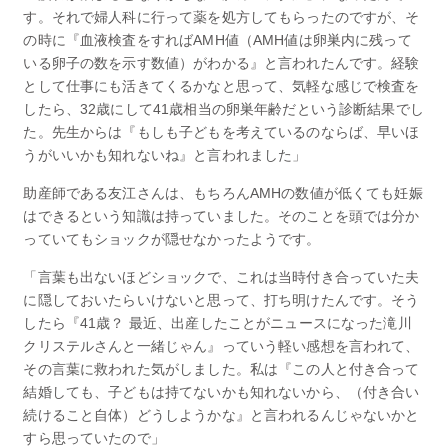
す。それで婦人科に行って薬を処方してもらったのですが、そ
の時に『血液検査をすればAMH値（AMH値は卵巣内に残って
いる卵子の数を示す数値）がわかる』と言われたんです。経験
として仕事にも活きてくるかなと思って、気軽な感じで検査を
したら、32歳にして41歳相当の卵巣年齢だという診断結果でし
た。先生からは『もしも子どもを考えているのならば、早いほ
うがいいかも知れないね』と言われました」
助産師である友江さんは、もちろんAMHの数値が低くても妊娠
はできるという知識は持っていました。そのことを頭では分か
っていてもショックが隠せなかったようです。
「言葉も出ないほどショックで、これは当時付き合っていた夫
に隠しておいたらいけないと思って、打ち明けたんです。そう
したら『41歳？ 最近、出産したことがニュースになった滝川
クリステルさんと一緒じゃん』っていう軽い感想を言われて、
その言葉に救われた気がしました。私は『この人と付き合って
結婚しても、子どもは持てないかも知れないから、（付き合い
続けること自体）どうしようかな』と言われるんじゃないかと
すら思っていたので」