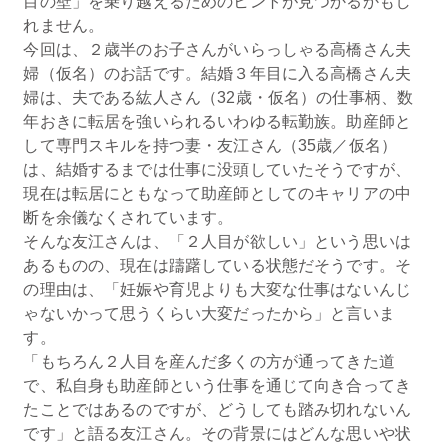
目の壁」を乗り越えるためのヒントが見つかるかもし
れません。
今回は、２歳半のお子さんがいらっしゃる高橋さん夫
婦（仮名）のお話です。結婚３年目に入る高橋さん夫
婦は、夫である紘人さん（32歳・仮名）の仕事柄、数
年おきに転居を強いられるいわゆる転勤族。助産師と
して専門スキルを持つ妻・友江さん（35歳／仮名）
は、結婚するまでは仕事に没頭していたそうですが、
現在は転居にともなって助産師としてのキャリアの中
断を余儀なくされています。
そんな友江さんは、「２人目が欲しい」という思いは
あるものの、現在は躊躇している状態だそうです。そ
の理由は、「妊娠や育児よりも大変な仕事はないんじ
ゃないかって思うくらい大変だったから」と言いま
す。
「もちろん２人目を産んだ多くの方が通ってきた道
で、私自身も助産師という仕事を通じて向き合ってき
たことではあるのですが、どうしても踏み切れないん
です」と語る友江さん。その背景にはどんな思いや状