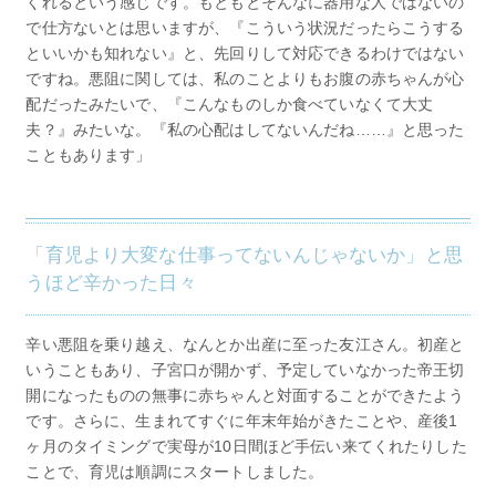
くれるという感じです。もともとそんなに器用な人ではないの
で仕方ないとは思いますが、『こういう状況だったらこうする
といいかも知れない』と、先回りして対応できるわけではない
ですね。悪阻に関しては、私のことよりもお腹の赤ちゃんが心
配だったみたいで、『こんなものしか食べていなくて大丈
夫？』みたいな。『私の心配はしてないんだね……』と思った
こともあります」
「育児より大変な仕事ってないんじゃないか」と思
うほど辛かった日々
辛い悪阻を乗り越え、なんとか出産に至った友江さん。初産と
いうこともあり、子宮口が開かず、予定していなかった帝王切
開になったものの無事に赤ちゃんと対面することができたよう
です。さらに、生まれてすぐに年末年始がきたことや、産後1
ヶ月のタイミングで実母が10日間ほど手伝い来てくれたりした
ことで、育児は順調にスタートしました。