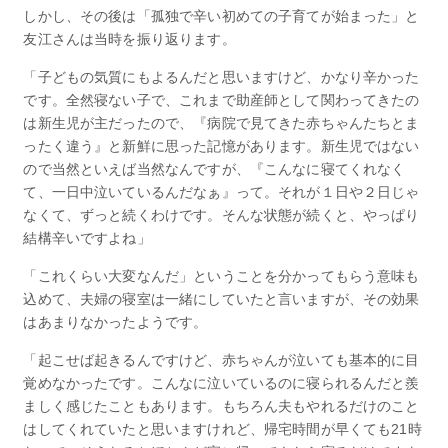
しかし、その後は「孤独で辛い初めての子育てが始まった」と
友江さんは当時を振り返ります。
「子どもの気質にもよるんだと思いますけど、かなり辛かった
です。全然寝ない子で、これまで助産師として関わってきたの
は新生児が主だったので、『病院で見てきた赤ちゃんたちとま
ったく違う』と新鮮に思った記憶があります。新生児ではない
ので当然といえば当然なんですが、『こんなに寝てくれなく
て、一日中泣いているんだなぁ』って。それが１日や２日じゃ
なくて、ずっと続くわけです。そんな状態が続くと、やっぱり
結構辛いですよね」
「これくらい大変なんだ」ということを分かってもらう意味も
込めて、夫婦の寝室は一緒にしていたと言いますが、その効果
はあまりなかったようです。
「起こせば起きるんですけど、赤ちゃんが泣いても基本的に目
覚めなかったです。こんなに泣いているのに寝られるんだと羨
ましく感じたこともあります。もちろん夫もやれるだけのこと
はしてくれていたと思いますけれど、帰宅時間が早くても21時