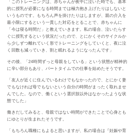
「このトレーニングは、赤ちゃんが夜中に泣いた時でも、基本
的に授乳が必要になる時間までは極力抱き上げたりはしないと
いうものです。もちろん声を掛けたりはしますが、親の介入を
最小限にするという一貫した対応をとることで、赤ちゃんに
「今は寝る時間だ」と教えていきます。私の場合、泣いたらす
ぐに授乳するという状況だったので、とにかくそのサイクルか
ら少しずつ離れていく形でトレーニングをしていくと、夜に泣
く回数も減っていき、割と眠れるようになったんです」
その後、「24時間ずっと母親をしている」という状態が精神的
に辛い部分もあり、パートタイムでの仕事を始めたそうです。
「友人が近くに住んでいるわけでもなかったので、とにかく妻
でもなければ母でもないという自分の時間がまったく取れませ
んでした。なので、働くという選択肢以外はなかったような状
態でした」
働きだしてみると、母親ではない時間ができたことで心身とも
にゆとりが生まれたそうです。
「もちろん職種にもよると思いますが、私の場合は『妊娠や育