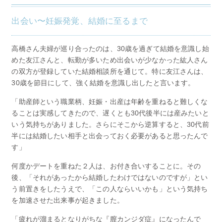
出会い〜妊娠発覚、結婚に至るまで
高橋さん夫婦が巡り合ったのは、30歳を過ぎて結婚を意識し始
めた友江さんと、転勤が多いため出会いが少なかった紘人さん
の双方が登録していた結婚相談所を通じて。特に友江さんは、
30歳を節目にして、強く結婚を意識し出したと言います。
「助産師という職業柄、妊娠・出産は年齢を重ねると難しくな
ることは実感してきたので、遅くとも30代後半には産みたいと
いう気持ちがありました。さらにそこから逆算すると、30代前
半には結婚したい相手と出会っておく必要があると思ったんで
す」
何度かデートを重ねた２人は、お付き合いすることに。その
後、「それがあったから結婚したわけではないのですが」とい
う前置きをしたうえで、「この人ならいいかも」という気持ち
を加速させた出来事が起きました。
「疲れが溜まるとなりがちな『膣カンジダ症』になったんで