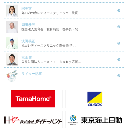
宋美玄
丸の内の森レディースクリニック 院長…
岡田恭芳
医療法人愛育会 愛育病院 理事長・院…
浅田義正
浅田レディースクリニック院長 医学…
秋山 開
公益財団法人１ｍｏｒｅ Ｂａｂｙ応援…
ライター記事
…