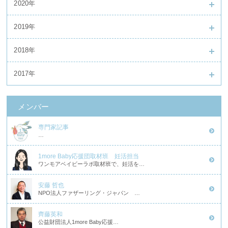
2020年
2019年
2018年
2017年
メンバー
専門家記事
…
1more Baby応援団取材班 妊活担当
ワンモアベイビーラボ取材班で、妊活を…
安藤 哲也
NPO法人ファザーリング・ジャパン …
齊藤英和
公益財団法人1more Baby応援…