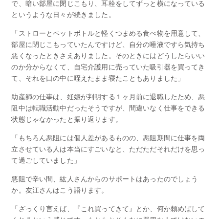
で、暗い部屋に閉じこもり、耳栓をしてずっと横になっている
というような日々が続きました。
「ストローとペットボトルと軽くつまめる食べ物を用意して、
部屋に閉じこもっていたんですけど、自分の唾液ですら気持ち
悪くなったときさえありました。そのときにはどうしたらいい
のか分からなくて、自宅介護用に売っていた吸引器を買ってき
て、それを口の中に咥えたまま寝たこともありました」
助産師の仕事は、妊娠が判明する１ヶ月前に退職したため、悪
阻中は転職活動中だったそうですが、間違いなく仕事をできる
状態じゃなかったと振り返ります。
「もちろん悪阻には個人差があるものの、悪阻期間に仕事を両
立させている人は本当にすごいなと、ただただそれだけを思っ
て過ごしていました」
悪阻で辛い間、紘人さんからのサポートはあったのでしょう
か。友江さんはこう語ります。
「ざっくり言えば、『これ買ってきて』とか、何か頼めばして