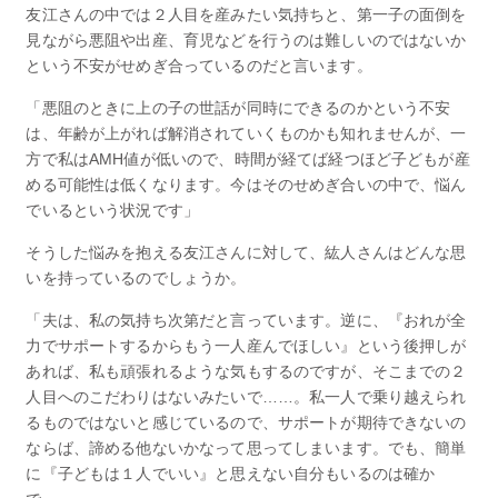
友江さんの中では２人目を産みたい気持ちと、第一子の面倒を
見ながら悪阻や出産、育児などを行うのは難しいのではないか
という不安がせめぎ合っているのだと言います。
「悪阻のときに上の子の世話が同時にできるのかという不安
は、年齢が上がれば解消されていくものかも知れませんが、一
方で私はAMH値が低いので、時間が経てば経つほど子どもが産
める可能性は低くなります。今はそのせめぎ合いの中で、悩ん
でいるという状況です」
そうした悩みを抱える友江さんに対して、紘人さんはどんな思
いを持っているのでしょうか。
「夫は、私の気持ち次第だと言っています。逆に、『おれが全
力でサポートするからもう一人産んでほしい』という後押しが
あれば、私も頑張れるような気もするのですが、そこまでの２
人目へのこだわりはないみたいで……。私一人で乗り越えられ
るものではないと感じているので、サポートが期待できないの
ならば、諦める他ないかなって思ってしまいます。でも、簡単
に『子どもは１人でいい』と思えない自分もいるのは確か