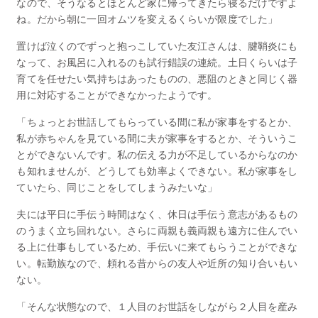
なので、そうなるとほとんど家に帰ってきたら寝るだけですよ
ね。だから朝に一回オムツを変えるくらいが限度でした」
置けば泣くのでずっと抱っこしていた友江さんは、腱鞘炎にも
なって、お風呂に入れるのも試行錯誤の連続。土日くらいは子
育てを任せたい気持ちはあったものの、悪阻のときと同じく器
用に対応することができなかったようです。
「ちょっとお世話してもらっている間に私が家事をするとか、
私が赤ちゃんを見ている間に夫が家事をするとか、そういうこ
とができないんです。私の伝える力が不足しているからなのか
も知れませんが、どうしても効率よくできない。私が家事をし
ていたら、同じことをしてしまうみたいな」
夫には平日に手伝う時間はなく、休日は手伝う意志があるもの
のうまく立ち回れない。さらに両親も義両親も遠方に住んでい
る上に仕事もしているため、手伝いに来てもらうことができな
い。転勤族なので、頼れる昔からの友人や近所の知り合いもい
ない。
「そんな状態なので、１人目のお世話をしながら２人目を産み