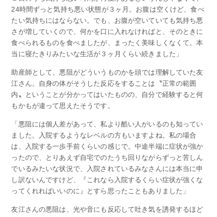
24時間ずっと気持ち悪い状態が３ヶ月。お腹は空くけど、食べ
たい気持ちにはならない。でも、お腹が空いていても気持ち悪
さが増していくので、何かを口に入れなければと、そのときに
食べられるものを食べましたが、まったく美味しくなくて。本
当に寝たきりみたいな生活が３ヶ月くらい続きました」
助産師として、悪阻がどういうものかを頭では理解していた友
江さん。自身の体がそうした反応をすることは〝正常の範囲
内〟ということが分かってはいたものの、自分で経験すると何
もかもが違って思えたそうです。
「悪阻には個人差があって、私より酷い人がいるのも知ってい
ました。入院するようなレベルの方もいますよね。私の場合
は、入院する一歩手前くらいの感じで。中途半端に症状が強か
ったので、とりあえず自宅でのたうち回りながらずっと苦しん
でいるみたいな状況で、入院されているみなさんには本当に申
し訳ないんですけど、『これなら入院するくらい症状が強くな
ってくれればいいのに』とすら思ったこともありました」
友江さんの悪阻は、光や音にも反応して吐き気を誘発するほど