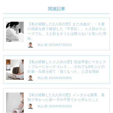
関連記事
【私が経験した2人目の壁】また出血が・・３度
の流産を経て確信した『不育症』。１人目がスム
ーズでも、２人目もそうとは限らないと知った理
由。
秋山 開
2023年07月24日
【私が経験した２人目の壁】切迫早産にマタニテ
ィブルーにセックスレス……それでも6年ぶりの
妊娠・出産を経て「強くなった」と語る理由
秋山 開
2023年06月09日
【私が経験した2人目の壁】メンタルも限界。孤
独で辛かった第一子の子育てから学んだこと
秋山 開
2023年05月26日