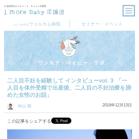
公益財団法人１ｍｏｒｅ Ｂａｂｙ応援団
ウェルカム病院
セミナー・イベント
ふたりめ不妊
ワンモア・ベイビー・ラボ
二人目不妊を経験して インタビューvol.３ 「一
人目を体外受精で出産後、二人目の不妊治療を諦
めた女性のお話」
2019年12月13日
秋山 開
この記事をシェアする