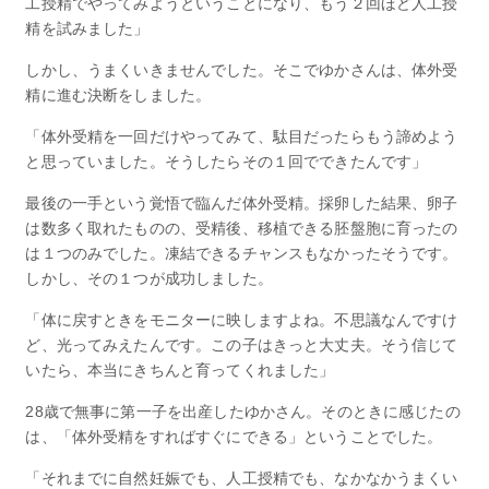
工授精でやってみようということになり、もう２回ほど人工授
精を試みました」
しかし、うまくいきませんでした。そこでゆかさんは、体外受
精に進む決断をしました。
「体外受精を一回だけやってみて、駄目だったらもう諦めよう
と思っていました。そうしたらその１回でできたんです」
最後の一手という覚悟で臨んだ体外受精。採卵した結果、卵子
は数多く取れたものの、受精後、移植できる胚盤胞に育ったの
は１つのみでした。凍結できるチャンスもなかったそうです。
しかし、その１つが成功しました。
「体に戻すときをモニターに映しますよね。不思議なんですけ
ど、光ってみえたんです。この子はきっと大丈夫。そう信じて
いたら、本当にきちんと育ってくれました」
28歳で無事に第一子を出産したゆかさん。そのときに感じたの
は、「体外受精をすればすぐにできる」ということでした。
「それまでに自然妊娠でも、人工授精でも、なかなかうまくい