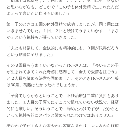
「病院では視線をすごく感じました。ただ、本当に申し訳ない
と思いながらも、どこかで『この子も体外受精で生まれたんだ
よ』って言いたい自分もいました」
第一子のときは１回の体外受精で成功しましたが、同じ用には
いきませんでした。１回、２回と続けてうまくいかず、「まさ
か」という気持ちが募っていきました。
「夫とも相談して、金銭的にも精神的にも、３回が限界だろう
という結論に至りました」
その３回目もうまくいかなかったゆかさんは、「今いるこの子
が生まれてきてくれた奇跡に感謝して、全力で愛情を注ごう」
と２人目を諦める決意を固めました。そのときゆかさんの年齢
は30歳。葛藤はなかったのでしょうか。
「子育てしながらということで、不妊治療は二重に負担もあり
ました。１人目の子育てにそこまで慣れていない状況で、経済
的にも厳しい。そういうことで、諦めたわけですが、だからと
いって気持ち的にスパッと諦められたわけではありません」
街なかで子だくさんな賑やかな家庭を見たり、ママ友から妊娠