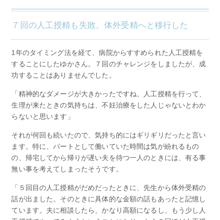
７回の人工授精も失敗。体外受精へと移行した
1年のタイミング法を経て、病院からすすめられた人工授精を
することにしたゆかさん。７回のチャレンジをしましたが、成
功することはありませんでした。
「精神的なダメージが大きかったですね。人工授精を行って、
生理が来たときの気持ちは、不妊治療をした人じゃないとわか
らないと思います」
それが何回も続いたので、気持ち的にはギリギリだったと言い
ます。特に、パートとして働いていた時間は気が紛れるもの
の、帰宅してから帰りが遅い夫を待つ一人のときには、有る事
無い事を考えてしまったそうです。
「５回目の人工授精がだめだったときに、先生から体外受精の
話が出ました。そのときに具体的な金額の話もあったと記憶し
ています。夫に相談したら、かなり高額になるし、もう少し人