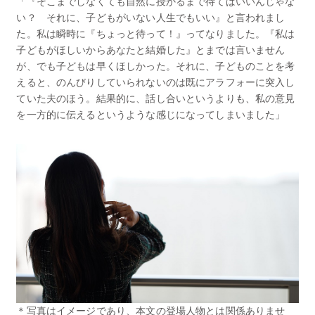
「『そこまでしなくても自然に授かるまで待てばいいんじゃな
い？ それに、子どもがいない人生でもいい』と言われまし
た。私は瞬時に『ちょっと待って！』ってなりました。『私は
子どもがほしいからあなたと結婚した』とまでは言いません
が、でも子どもは早くほしかった。それに、子どものことを考
えると、のんびりしていられないのは既にアラフォーに突入し
ていた夫のほう。結果的に、話し合いというよりも、私の意見
を一方的に伝えるというような感じになってしまいました」
＊写真はイメージであり、本文の登場人物とは関係ありませ