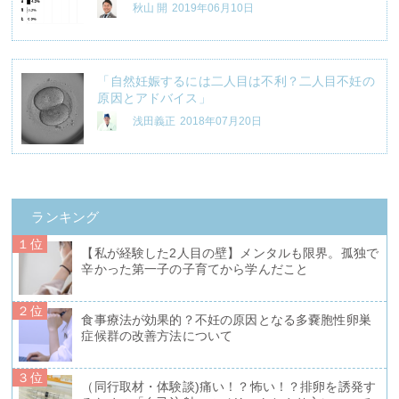
秋山 開
2019年06月10日
「自然妊娠するには二人目は不利？二人目不妊の
原因とアドバイス」
浅田義正
2018年07月20日
ランキング
１位
【私が経験した2人目の壁】メンタルも限界。孤独で
辛かった第一子の子育てから学んだこと
２位
食事療法が効果的？不妊の原因となる多嚢胞性卵巣
症候群の改善方法について
３位
（同行取材・体験談)痛い！？怖い！？排卵を誘発す