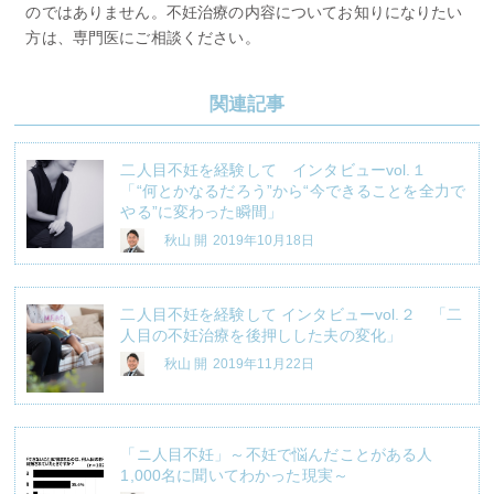
のではありません。不妊治療の内容についてお知りになりたい
方は、専門医にご相談ください。
関連記事
二人目不妊を経験して インタビューvol.１
「“何とかなるだろう”から“今できることを全力で
やる”に変わった瞬間」
秋山 開
2019年10月18日
二人目不妊を経験して インタビューvol.２ 「二
人目の不妊治療を後押しした夫の変化」
秋山 開
2019年11月22日
「ニ人目不妊」～不妊で悩んだことがある人
1,000名に聞いてわかった現実～