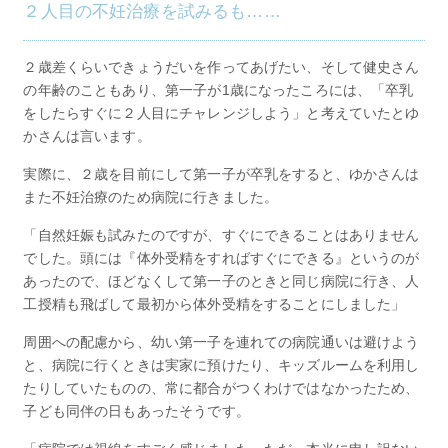
２人目の不妊治療を試みるも……
２歳差くらいできょうだいを作ってあげたい、そして健史さん
の年齢のこともあり、第一子が1歳になったころには、「卒乳
をしたらすぐに２人目にチャレンジしよう」と考えていたとゆ
かさんは言います。
実際に、２歳を目前にして第一子が卒乳をすると、ゆかさんは
また不妊治療のため病院に行きました。
「自然妊娠も試みたのですが、すぐにできることはありません
でした。頭には『体外受精をすればすぐにできる』というのが
あったので、ほどなくして第一子のときと同じ病院に行き、人
工授精も飛ばして最初から体外受精をすることにしました」
周囲への配慮から、幼い第一子を連れての病院通いは避けよう
と、病院に行くときは実家に預けたり、キッズルームを利用し
たりしていたものの、常に都合がつくわけではなかったため、
子ども同伴の日もあったそうです。