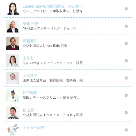
1more Baby応援団取材班 妊活担当
ワンモアベイビーラボ取材班で、妊活を…
安藤 哲也
NPO法人ファザーリング・ジャパン …
齊藤英和
公益財団法人1more Baby応援…
宋美玄
丸の内の森レディースクリニック 院長…
岡田恭芳
医療法人愛育会 愛育病院 理事長・院…
浅田義正
浅田レディースクリニック院長 医学…
秋山 開
公益財団法人１ｍｏｒｅ Ｂａｂｙ応援…
ライター記事
…