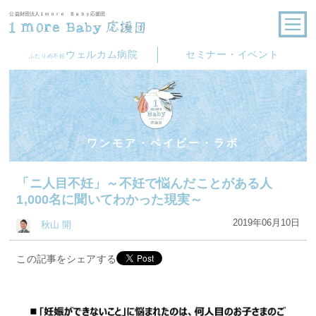
公益財団法人１ｍｏｒｅ Ｂａｂｙ応援団
ウェルカム病院
セミナー・イベント
ふたりめ不妊
ワンモア・ベイビー・ラボ
「ニ人目不妊」～不妊で悩んだことがある人
1,000名に聞いてわかった現実～
2019年06月10日
秋山 開
この記事をシェアする