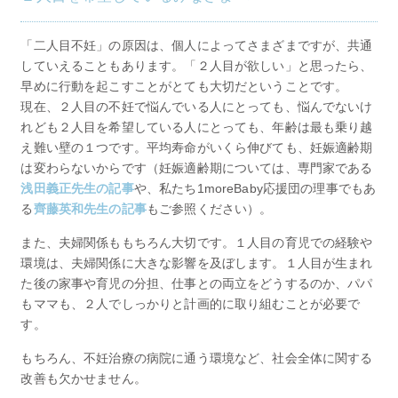
「二人目不妊」の原因は、個人によってさまざまですが、共通
していえることもあります。「２人目が欲しい」と思ったら、
早めに行動を起こすことがとても大切だということです。
現在、２人目の不妊で悩んでいる人にとっても、悩んでないけ
れども２人目を希望している人にとっても、年齢は最も乗り越
え難い壁の１つです。平均寿命がいくら伸びても、妊娠適齢期
は変わらないからです（妊娠適齢期については、専門家である
浅田義正先生の記事
や、私たち1moreBaby応援団の理事でもあ
る
齊藤英和先生の記事
もご参照ください）。
また、夫婦関係ももちろん大切です。１人目の育児での経験や
環境は、夫婦関係に大きな影響を及ぼします。１人目が生まれ
た後の家事や育児の分担、仕事との両立をどうするのか、パパ
もママも、２人でしっかりと計画的に取り組むことが必要で
す。
もちろん、不妊治療の病院に通う環境など、社会全体に関する
改善も欠かせません。