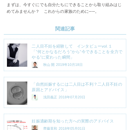
まずは、今すぐにでも自分たちにできることから取り組みはじ
めてみませんか？ これからの家族のために──。
関連記事
二人目不妊を経験して インタビューvol.１
「“何とかなるだろう”から“今できることを全力で
やる”に変わった瞬間」
秋山 開
2019年10月18日
「自然妊娠するには二人目は不利？二人目不妊の
原因とアドバイス」
浅田義正
2018年07月20日
妊娠適齢期を知った方への実際のアドバイス
齊藤英和
2018年05月01日