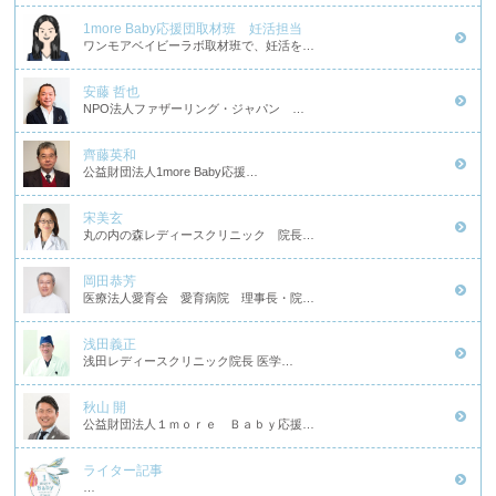
1more Baby応援団取材班 妊活担当
ワンモアベイビーラボ取材班で、妊活を…
安藤 哲也
NPO法人ファザーリング・ジャパン …
齊藤英和
公益財団法人1more Baby応援…
宋美玄
丸の内の森レディースクリニック 院長…
岡田恭芳
医療法人愛育会 愛育病院 理事長・院…
浅田義正
浅田レディースクリニック院長 医学…
秋山 開
公益財団法人１ｍｏｒｅ Ｂａｂｙ応援…
ライター記事
…