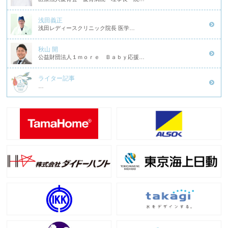
浅田義正
浅田レディースクリニック院長 医学…
秋山 開
公益財団法人１ｍｏｒｅ Ｂａｂｙ応援…
ライター記事
…