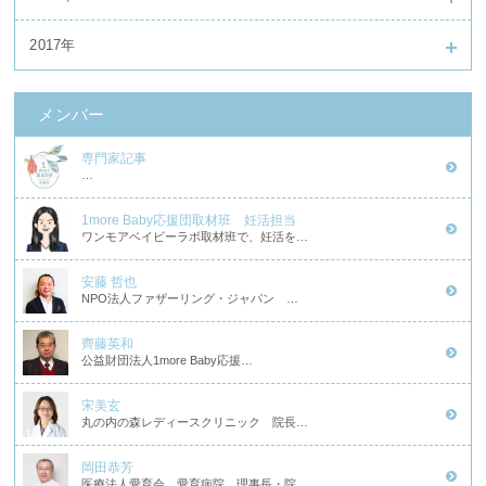
2017年
メンバー
専門家記事
…
1more Baby応援団取材班 妊活担当
ワンモアベイビーラボ取材班で、妊活を…
安藤 哲也
NPO法人ファザーリング・ジャパン …
齊藤英和
公益財団法人1more Baby応援…
宋美玄
丸の内の森レディースクリニック 院長…
岡田恭芳
医療法人愛育会 愛育病院 理事長・院…