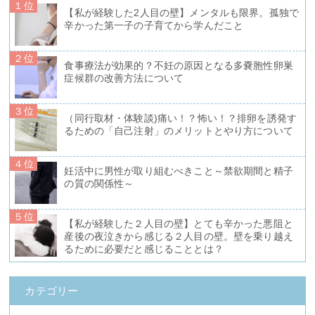
１位
【私が経験した2人目の壁】メンタルも限界。孤独で
辛かった第一子の子育てから学んだこと
２位
食事療法が効果的？不妊の原因となる多嚢胞性卵巣
症候群の改善方法について
３位
（同行取材・体験談)痛い！？怖い！？排卵を誘発す
るための「自己注射」のメリットとやり方について
４位
妊活中に男性が取り組むべきこと～禁欲期間と精子
の質の関係性～
５位
【私が経験した２人目の壁】とても辛かった悪阻と
産後の夜泣きから感じる２人目の壁。壁を乗り越え
るために必要だと感じることとは？
カテゴリー