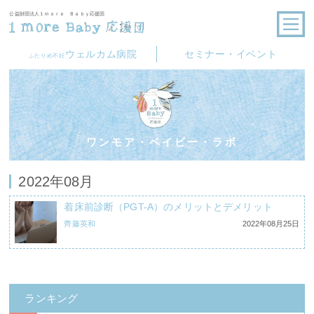
公益財団法人１ｍｏｒｅ Ｂａｂｙ応援団
ウェルカム病院
セミナー・イベント
ふたりめ不妊
ワンモア・ベイビー・ラボ
2022年08月
着床前診断（PGT-A）のメリットとデメリット
齊藤英和
2022年08月25日
ランキング