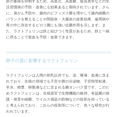
肪の蓄積を抑制するため、高血圧、高血糖、脂質異常などの生
活習慣病の予防・改善にも効果あると期待されています。さら
に、発がん予防や、腸内のビフィズス菌を増やして腸内細菌の
バランスを整えることや関節炎・大腸炎の改善効果、歯周病や
胃の中に存在するピロリ菌にも強い抗菌作用を示します。ま
た、ラクトフェリンは鉄と結びつく性質があるため、鉄と一緒
に摂ることで貧血を予防・改善できます。
卵子の質に影響するラクトフェリン
ラクトフェリンは人間の初乳以外でも、涙、唾液、血液に含ま
れており、生殖の領域でも子宮や膣の分泌物、子宮頸管粘液、
羊水、精漿、卵胞液などに含まれる糖タンパク質です。このた
めラクトフェリンは、生殖器官で生態機能の維持、有益菌の保
護・発育や細菌、ウイルス感染の防御などの役割を担っている
と考えられており、これらの役割等について、色々な研究が行
われています。