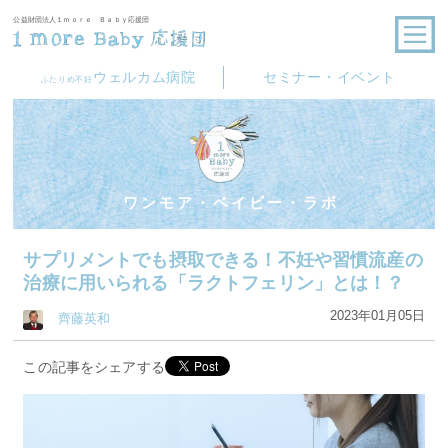
公益財団法人１ｍｏｒｅ Ｂａｂｙ応援団
ウェルカム病院
セミナー・イベント
ふたりめ不妊
ワンモア・ベイビー・ラボ
サプリメントでも摂取できる！不妊や習慣流産の
治療に用いられる「ラクトフェリン」とは！？
2023年01月05日
齊藤英和
この記事をシェアする