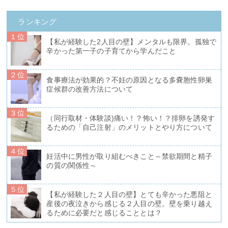
ランキング
１位
【私が経験した2人目の壁】メンタルも限界。孤独で
辛かった第一子の子育てから学んだこと
２位
食事療法が効果的？不妊の原因となる多嚢胞性卵巣
症候群の改善方法について
３位
（同行取材・体験談)痛い！？怖い！？排卵を誘発す
るための「自己注射」のメリットとやり方について
４位
妊活中に男性が取り組むべきこと～禁欲期間と精子
の質の関係性～
５位
【私が経験した２人目の壁】とても辛かった悪阻と
産後の夜泣きから感じる２人目の壁。壁を乗り越え
るために必要だと感じることとは？