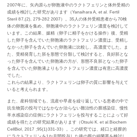
2007年に、矢内原らが卵胞液中のラクトフェリンと体外受精の
成績を検討した研究があります（Yanaihara A, et al. Fertil
Steril 87,(2), 279-282 2007）。35人の体外受精患者から70検
体の卵胞液を集め、卵胞液中のラクトフェリン濃度を検討して
います。この結果、媒精（卵子に精子をかける操作）後、受精
した卵子を含んでいた卵胞液のラクトフェリン濃度は、受精し
なかった卵子を含んでいた卵胞液に比較し、高濃度でした。ま
た、受精発育した胚を形態で分類して検討すると、良好胚とな
った卵子を含んでいた卵胞液の方が、形態不良胚となった卵子
を含んでいた卵胞液よりもラクトフェリン濃度は有意に高濃度
でした。
これらの結果より、ラクトフェリンは卵子の質に影響を与えて
いると考えられます。
また、産科領域でも、流産や早産を繰り返している患者の中で
抗生物質の投与ではなかなか治らない難治性の膣感染症、慢性
羊水感染症の症例にラクトフェリンを投与することによって好
成績を得たとの研究結果があります（Otsuki K. et al.Biochem
CellBiol, 2017 ;95(1)331-33）。この研究では、経口と経膣的
にラクトフェリンを1か月間投与した後の膣の細菌叢を検討し