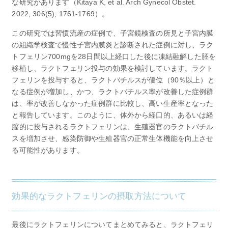
な研究があります（Kitaya K, et al. Arch Gynecol Obstet.
2022, 306(5); 1761-1769）。
この研究では習慣流産の症例で、子宮鏡検査の所見と子宮内膜
の組織学検査で慢性子宮内膜炎と診断された症例に対し、ラク
トフェリン700mgを28日間以上経口した後に凍結融解した胚を
移植し、ラクトフェリン投与の効果を検討しています。ラクト
フェリンを投与すると、ラクトバチルスが優位（90％以上）と
なる症例が増加し、かつ、ラクトバチルス率が改善した症例群
は、率が改善しなかった症例群に比較し、高い生産率となった
と報告しています。このように、体外から経口的、あるいは経
膣的に投与されるラクトフェリンは、生殖器官のラクトバチル
スを増加させ、感染防御や生殖器官の正常生体機能を向上させ
る可能性があります。
効果的なラクトフェリンの摂取方法について
最後にラクトフェリンについてまとめてみると、ラクトフェリ