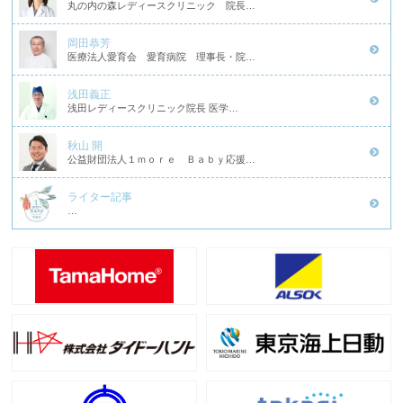
丸の内の森レディースクリニック 院長…
岡田恭芳
医療法人愛育会 愛育病院 理事長・院…
浅田義正
浅田レディースクリニック院長 医学…
秋山 開
公益財団法人１ｍｏｒｅ Ｂａｂｙ応援…
ライター記事
…