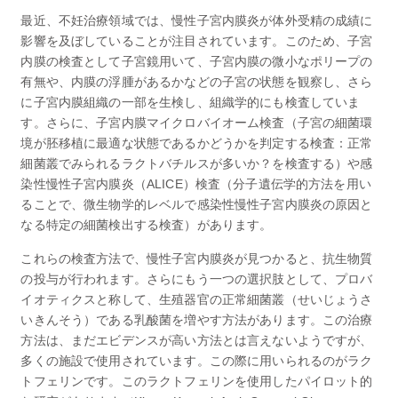
最近、不妊治療領域では、慢性子宮内膜炎が体外受精の成績に
影響を及ぼしていることが注目されています。このため、子宮
内膜の検査として子宮鏡用いて、子宮内膜の微小なポリープの
有無や、内膜の浮腫があるかなどの子宮の状態を観察し、さら
に子宮内膜組織の一部を生検し、組織学的にも検査していま
す。さらに、子宮内膜マイクロバイオーム検査（子宮の細菌環
境が胚移植に最適な状態であるかどうかを判定する検査：正常
細菌叢でみられるラクトバチルスが多いか？を検査する）や感
染性慢性子宮内膜炎（ALICE）検査（分子遺伝学的方法を用い
ることで、微生物学的レベルで感染性慢性子宮内膜炎の原因と
なる特定の細菌検出する検査）があります。
これらの検査方法で、慢性子宮内膜炎が見つかると、抗生物質
の投与が行われます。さらにもう一つの選択肢として、プロバ
イオティクスと称して、生殖器官の正常細菌叢（せいじょうさ
いきんそう）である乳酸菌を増やす方法があります。この治療
方法は、まだエビデンスが高い方法とは言えないようですが、
多くの施設で使用されています。この際に用いられるのがラク
トフェリンです。このラクトフェリンを使用したパイロット的