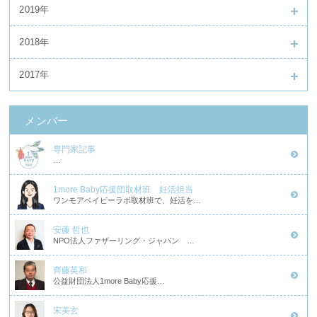
2019年
2018年
2017年
メンバー
専門家記事
…
1more Baby応援団取材班 妊活担当
ワンモアベイビーラボ取材班で、妊活を…
安藤 哲也
NPO法人ファザーリング・ジャパン …
齊藤英和
公益財団法人1more Baby応援…
宋美玄