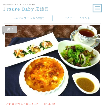
公益財団法人１ｍｏｒｅ Ｂａｂｙ応援団
ウェルカム病院
セミナー・イベント
ふたりめ不妊
終了
2018年2月18日(日) ／ 埼玉県