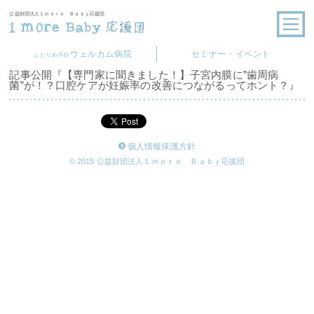
公益財団法人１ｍｏｒｅ Ｂａｂｙ応援団
ウェルカム病院
セミナー・イベント
ふたりめ不妊
記事公開『【専門家に聞きました！】子宮内膜に”歯周病
菌”が！？口腔ケアが妊娠率の改善につながるってホント？』
個人情報保護方針
© 2015 公益財団法人１ｍｏｒｅ Ｂａｂｙ応援団