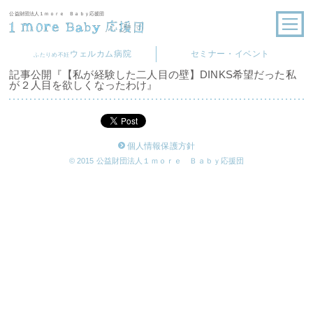
公益財団法人１ｍｏｒｅ Ｂａｂｙ応援団
ウェルカム病院
セミナー・イベント
ふたりめ不妊
記事公開『【私が経験した二人目の壁】DINKS希望だった私
が２人目を欲しくなったわけ』
個人情報保護方針
© 2015 公益財団法人１ｍｏｒｅ Ｂａｂｙ応援団