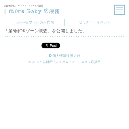
公益財団法人１ｍｏｒｅ Ｂａｂｙ応援団
ウェルカム病院
セミナー・イベント
ふたりめ不妊
『第5回OKゾーン調査』を公開しました。
個人情報保護方針
© 2015 公益財団法人１ｍｏｒｅ Ｂａｂｙ応援団