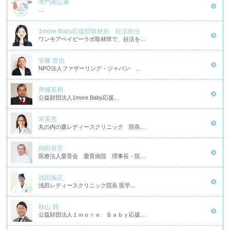
専門家記事
…
1more Baby応援団取材班 妊活担当
ワンモアベイビーラボ取材班で、妊活を…
安藤 哲也
NPO法人ファザーリング・ジャパン …
齊藤英和
公益財団法人1more Baby応援…
宋美玄
丸の内の森レディースクリニック 院長…
岡田恭芳
医療法人愛育会 愛育病院 理事長・院…
浅田義正
浅田レディースクリニック院長 医学…
秋山 開
公益財団法人１ｍｏｒｅ Ｂａｂｙ応援…