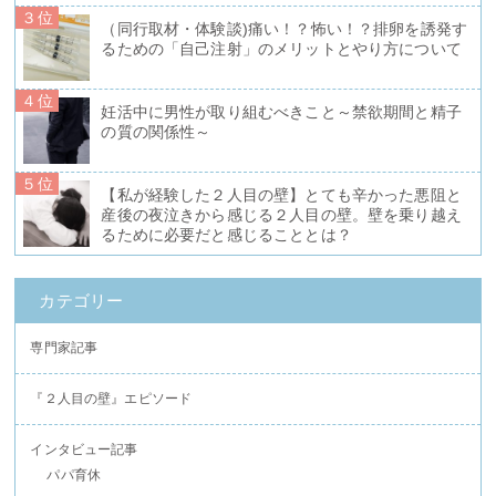
３位
（同行取材・体験談)痛い！？怖い！？排卵を誘発す
るための「自己注射」のメリットとやり方について
４位
妊活中に男性が取り組むべきこと～禁欲期間と精子
の質の関係性～
５位
【私が経験した２人目の壁】とても辛かった悪阻と
産後の夜泣きから感じる２人目の壁。壁を乗り越え
るために必要だと感じることとは？
カテゴリー
専門家記事
『２人目の壁』エピソード
インタビュー記事
パパ育休