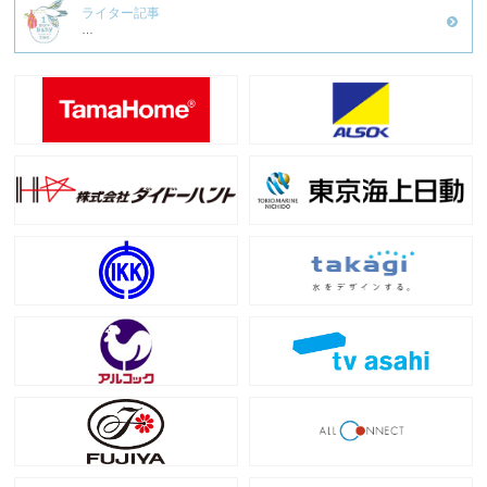
ライター記事
…