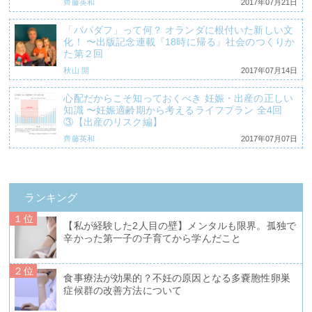
齊藤英和
2017年07月21日
「パパダフ」って何？ オランダに根付いた新しい文
化！ 〜出版記念連載『18時に帰る』社会のつくりか
た第２回
秋山 開
2017年07月14日
心配だからこそ知っておくべき 妊娠・出産の正しい
知識 〜妊娠適齢期から考えるライフプラン 全4回
③【出産のリスク編】
齊藤英和
2017年07月07日
ランキング
１位
【私が経験した2人目の壁】メンタルも限界。孤独で
辛かった第一子の子育てから学んだこと
２位
食事療法が効果的？不妊の原因となる多嚢胞性卵巣
症候群の改善方法について