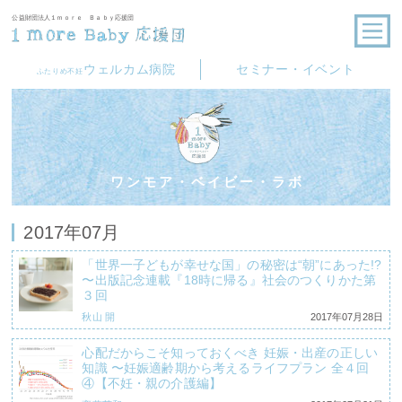
公益財団法人１ｍｏｒｅ Ｂａｂｙ応援団
ウェルカム病院
セミナー・イベント
ふたりめ不妊
ワンモア・ベイビー・ラボ
2017年07月
「世界一子どもが幸せな国」の秘密は“朝”にあった!?
〜出版記念連載『18時に帰る』社会のつくりかた第
３回
秋山 開
2017年07月28日
心配だからこそ知っておくべき 妊娠・出産の正しい
知識 〜妊娠適齢期から考えるライフプラン 全４回
④【不妊・親の介護編】